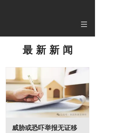
最 新 新 闻
威胁或恐吓举报无证移