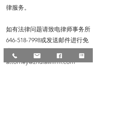
律服务。
如有法律问题请致电律师事务所
646-518-7998或发送邮件进行免
费评估
attorney@zhulawfirm.com
©2025 All Rights Reserve, Law
Offices of Zhu & Associates朱
建丞律师事务所保留宣传资料的
所有权，转载请注明出处。文中
内容仅针对普遍情况的讨论，如