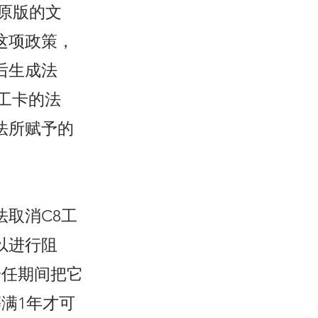
原版的文
这项政策，
后生成法
工卡的法
法所赋予的
取消C8工
以进行阻
一任期间把它
满1年才可