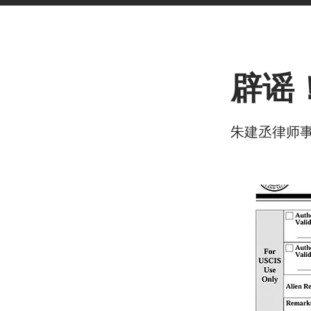
< Back
辟谣
朱建丞律师事务