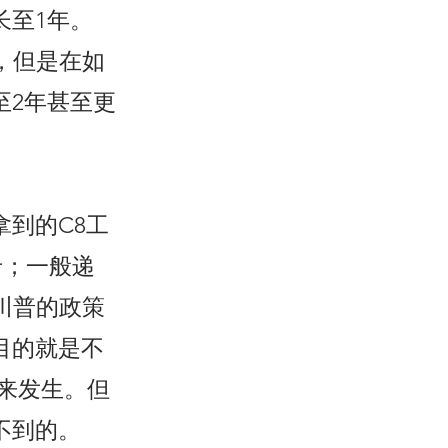
长至1年。
，但是在如
至2年甚至更
到的C8工
卡；一般递
川普的政策
目的就是不
来发生。但
不到的。