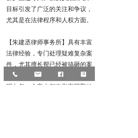
目标引发了广泛的关注和争议，
尤其是在法律程序和人权方面。
【朱建丞律师事务所】具有丰富
法律经验，专门处理疑难复杂案
件，尤其擅长帮已经被搞砸的案
件，翻案并扭转局面。因为我们
明白每一个客人都有举家团聚的
愿望，都有在异国他乡立足不易
的艰辛，所以在办理任何案件
前，建议咨询专业的律师。可多
关注我们的公众号，避免走弯