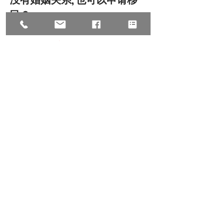
民？
朱建丞律师事务所
阅读更多内容
Jan 9, 2023
有了递解令就是终结吗？
朱建丞律师事务所
阅读更多内容