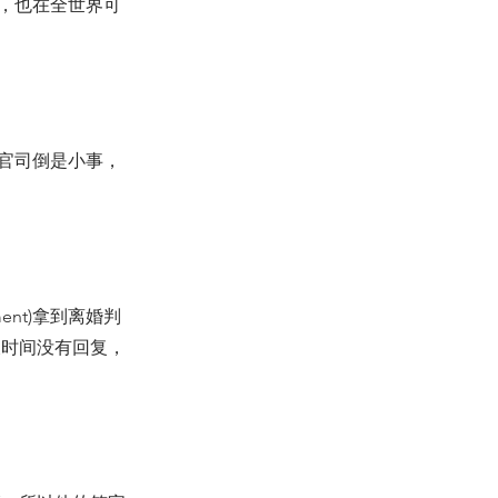
，也在全世界可
官司倒是小事，
吗？
ent)拿到离婚判
长时间没有回复，