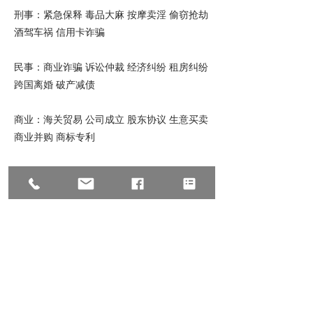
刑事：紧急保释 毒品大麻 按摩卖淫 偷窃抢劫
酒驾车祸 信用卡诈骗
民事：商业诈骗 诉讼仲裁 经济纠纷 租房纠纷
跨国离婚 破产减债
商业：海关贸易 公司成立 股东协议 生意买卖
商业并购 商标专利
移民：O1 L1 K1 H1 I-601豁免 递解令 政治庇
护 亲属移民 投资移民 杰出人才
地产：地产过户 房产交易 商业过户商铺租售
商铺买卖 商业贷款 房东房客纠纷
© 2023 All Rights Reserve, Law Offices of
Zhu & Associates