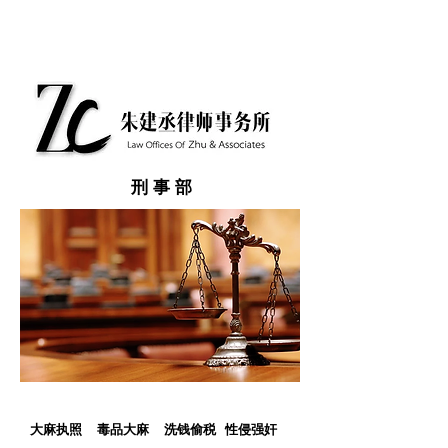
刑事部
大麻执照 毒品大麻 洗钱偷税 性侵强奸