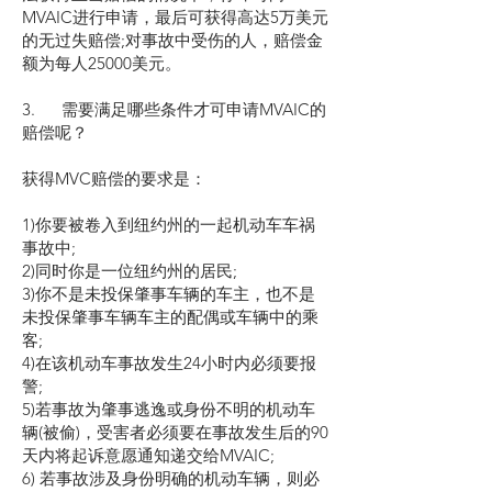
MVAIC进行申请，最后可获得高达5万美元
的无过失赔偿;对事故中受伤的人，赔偿金
额为每人25000美元。
3. 需要满足哪些条件才可申请MVAIC的
赔偿呢？
获得MVC赔偿的要求是：
1)你要被卷入到纽约州的一起机动车车祸
事故中;
2)同时你是一位纽约州的居民;
3)你不是未投保肇事车辆的车主，也不是
未投保肇事车辆车主的配偶或车辆中的乘
客;
4)在该机动车事故发生24小时内必须要报
警;
5)若事故为肇事逃逸或身份不明的机动车
辆(被偷)，受害者必须要在事故发生后的90
天内将起诉意愿通知递交给MVAIC;
6) 若事故涉及身份明确的机动车辆，则必