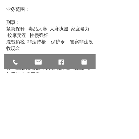
业务范围：
刑事：
紧急保释 毒品大麻 大麻执照 家庭暴力
按摩卖淫 性侵强奸
洗钱偷税 非法持枪 保护令 警察非法没
收现金
商业：
资本重组 股权设计 跨境电商 公司成立 私
募股权 生意买卖
商业并购 商标注册 商业诉讼 跨国追债 经
济纠纷 跨境收购
移民：
EB-1杰出人才 EB-5投资移民 L-1跨国高
管 NIW国家利益豁免
职业移民 亲属移民 公民入籍 翻案上庭 I-
601豁免 递解令
U签证 TPS临时保护 家暴绿卡 O1 /K1 /