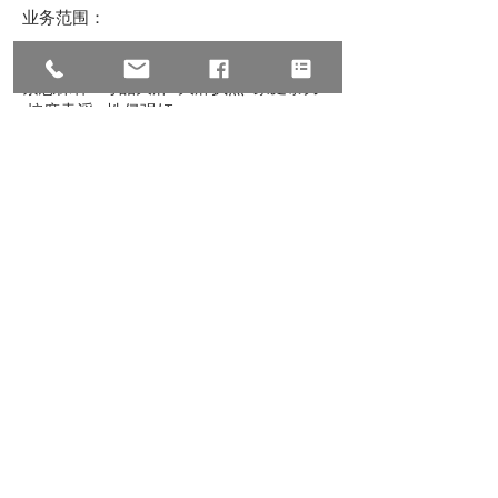
业务范围：
刑事：
紧急保释 毒品大麻 大麻执照 家庭暴力
按摩卖淫 性侵强奸
洗钱偷税 非法持枪 保护令 警察非法没
收现金
商业：
资本重组 股权设计 跨境电商 公司成立 私
募股权 生意买卖
商业并购 商标注册 商业诉讼 跨国追债 经
济纠纷 跨境收购
移民：
EB-1杰出人才 EB-5投资移民 L-1跨国高
管 NIW国家利益豁免
职业移民 亲属移民 公民入籍 翻案上庭 I-
601豁免 递解令
U签证 TPS临时保护 家暴绿卡 O1 /K1 /
H1B