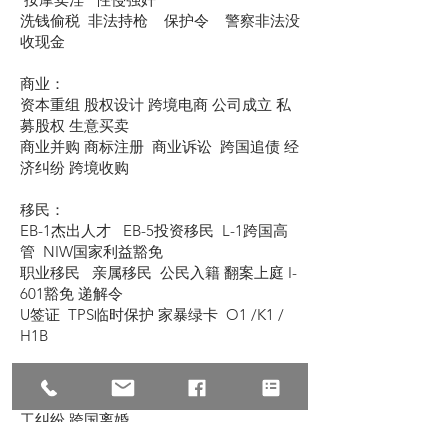
洗钱偷税 非法持枪 保护令 警察非法没
收现金
商业：
资本重组 股权设计 跨境电商 公司成立 私
募股权 生意买卖
商业并购 商标注册 商业诉讼 跨国追债 经
济纠纷 跨境收购
移民：
EB-1杰出人才 EB-5投资移民 L-1跨国高
管 NIW国家利益豁免
职业移民 亲属移民 公民入籍 翻案上庭 I-
601豁免 递解令
U签证 TPS临时保护 家暴绿卡 O1 /K1 /
H1B
民事：
诉讼仲裁 经济纠纷 意外赔偿 医疗事故 劳
工纠纷 跨国离婚