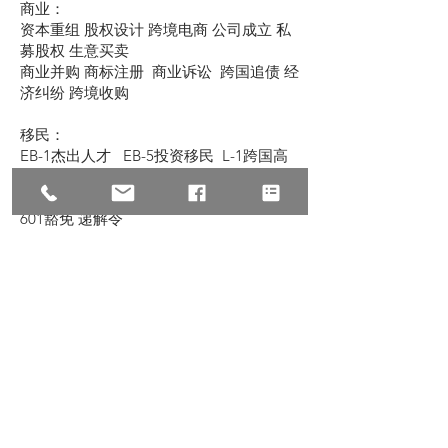
商业：
资本重组 股权设计 跨境电商 公司成立 私
募股权 生意买卖
商业并购 商标注册 商业诉讼 跨国追债 经
济纠纷 跨境收购
移民：
EB-1杰出人才 EB-5投资移民 L-1跨国高
管 NIW国家利益豁免
职业移民 亲属移民 公民入籍 翻案上庭 I-
601豁免 递解令
U签证 TPS临时保护 家暴绿卡 O1 /K1 /
H1B
民事：
诉讼仲裁 经济纠纷 意外赔偿 医疗事故 劳
工纠纷 跨国离婚
赔偿：
车祸赔偿 医疗赔偿 工伤赔偿 意外伤害 建
筑伤害 滑倒跌伤