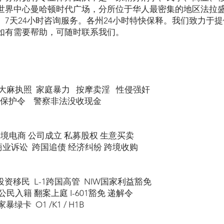
世界中心曼哈顿时代广场，分所位于华人最密集的地区法拉
。7天24小时咨询服务。各州24小时特快保释。我们致力于
如有需要帮助，可随时联系我们。
大麻执照 家庭暴力 按摩卖淫 性侵强奸
 保护令 警察非法没收现金
跨境电商 公司成立 私募股权 生意买卖
商业诉讼 跨国追债 经济纠纷 跨境收购
5投资移民 L-1跨国高管 NIW国家利益豁免
民入籍 翻案上庭 I-601豁免 递解令
绿卡 O1 /K1 / H1B