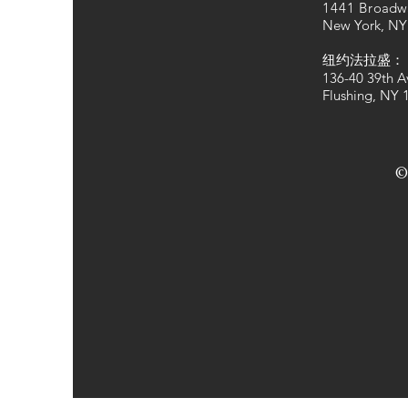
1441 Bro
adw
New York, NY
纽约法拉盛：
136-40 39th A
Flushing, NY 