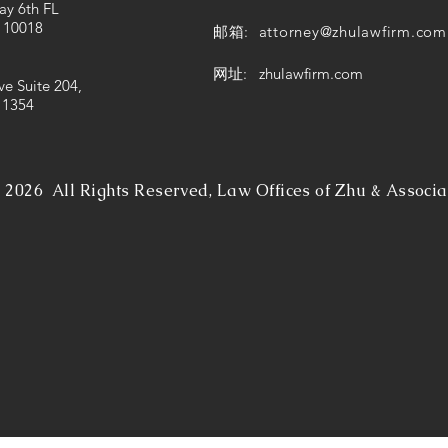
ay 6th FL
 10018
邮箱:
attorney@zhulawfirm.com
网址: zhulawfirm.com
ve Suite 204,
11354
©
2026 All Rights Reserved, Law Offices of Zhu & Associa