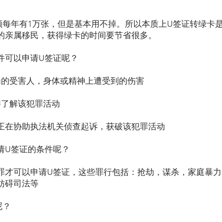
？
额每年有1万张，但是基本用不掉。所以本质上U签证转绿卡
的亲属移民，获得绿卡的时间要节省很多。
件可以申请U签证呢？
罪的受害人，身体或精神上遭受到的伤害
并了解该犯罪活动
前正在协助执法机关侦查起诉，获破该犯罪活动
请U签证的条件呢？
罪才可以申请U签证，这些罪行包括：抢劫，谋杀，家庭暴力
妨碍司法等
呢？