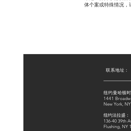
体个案或特殊情况，
​联系地址：
纽约曼哈顿时
1441 Bro
adw
New York, NY
纽约法拉盛：
136-40 39th A
Flushing, NY 