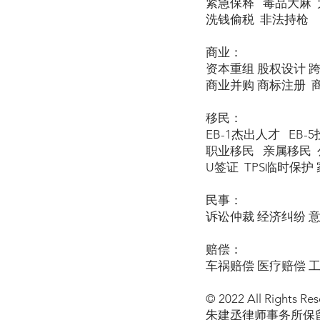
紧急保释 毒品大麻 
洗钱偷税 非法持枪
商业：
资本重组 股权设计 
商业并购 商标注册 
移民：
EB-1杰出人才 EB-
职业移民 亲属移民 公
U签证 TPS临时保护 家暴
民事：
诉讼仲裁 经济纠纷 
赔偿：
车祸赔偿 医疗赔偿 
© 2022 All Rights Res
朱建丞律师事务所保