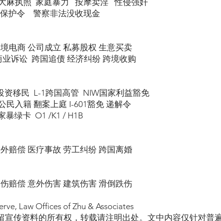
大麻执照 家庭暴力 按摩卖淫 性侵强奸
 保护令 警察非法没收现金
跨境电商 公司成立 私募股权 生意买卖
商业诉讼 跨国追债 经济纠纷 跨境收购
5投资移民 L-1跨国高管 NIW国家利益豁免
民入籍 翻案上庭 I-601豁免 递解令
绿卡 O1 /K1 / H1B
意外赔偿 医疗事故 劳工纠纷 跨国离婚
工伤赔偿 意外伤害 建筑伤害 滑倒跌伤
erve, Law Offices of Zhu & Associates
留宣传资料的所有权，转载请注明出处。文中内容仅针对普