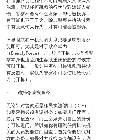
在追捕歹徒过程中不可能斯斯文文或温文
尔雅，所以任何疏忽的行为导致嫌疑人受
伤，警察不会有什么麻烦；即使被投诉，
有可能也不了了之。除非警察在执法过程
中有故意伤人行为，才有可能会被起诉。
但界限就在于执法的力度只要足够制服歹
徒即可。尤其是对于致命武力
（DeadlyForce），一般指开枪，只有当警
察本身也遭受到生命或重伤威胁的时候才
可以开枪。一般如果歹徒只是逃跑而并没
有反击时，默认为警察不可以使用致命武
力（开枪）。
2. 逮捕令或搜查令
无论针对警察还是移民执法部门（ICE），
如要逮捕必须有逮捕令；如要进门搜查，
必须有搜查令，而且必须亮明自己的身份
才可以进门。所以如你有碰到任何执法机
关的人员想要进门搜查，首先你要确认对
方的身份，如果对方连搜查令都没有，你