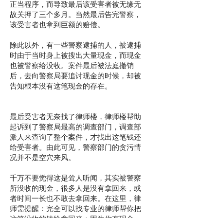
正当程序，而导致最后该受害者被无缘无
故关押了三个多月。当然最后告完警察，
该受害者也拿到巨额的赔偿。
除此以外，有一些警察逮捕的人，被逮捕
时由于当时身上被搜出大量现金，而现金
也被警察给没收。案件最后被法庭撤销
后，去向警察局要追讨现金的时候，却被
告知根本没有这笔现金的存在。
最后受害者无奈找了律师楼，律师楼帮助
起诉到了警察局最高的调查部门，调查部
派人来查询了整个案件，才找出这笔钱还
给受害者。由此可见，警察部门的贪污情
况并不是空穴来风。
千万不要觉得这是耸人听闻，其实被警察
所没收的现金，很多人是没有拿回来，或
者时间一长也不敢去拿回来。在这里，律
师需提醒：完全可以找专业的律师帮你把