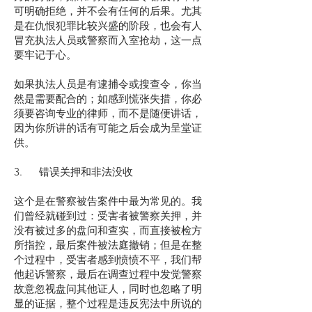
可明确拒绝，并不会有任何的后果。尤其
是在仇恨犯罪比较兴盛的阶段，也会有人
冒充执法人员或警察而入室抢劫，这一点
要牢记于心。
如果执法人员是有逮捕令或搜查令，你当
然是需要配合的；如感到慌张失措，你必
须要咨询专业的律师，而不是随便讲话，
因为你所讲的话有可能之后会成为呈堂证
供。
3. 错误关押和非法没收
这个是在警察被告案件中最为常见的。我
们曾经就碰到过：受害者被警察关押，并
没有被过多的盘问和查实，而直接被检方
所指控，最后案件被法庭撤销；但是在整
个过程中，受害者感到愤愤不平，我们帮
他起诉警察，最后在调查过程中发觉警察
故意忽视盘问其他证人，同时也忽略了明
显的证据，整个过程是违反宪法中所说的