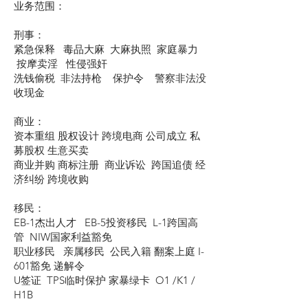
业务范围：
刑事：
紧急保释 毒品大麻 大麻执照 家庭暴力
按摩卖淫 性侵强奸
洗钱偷税 非法持枪 保护令 警察非法没
收现金
商业：
资本重组 股权设计 跨境电商 公司成立 私
募股权 生意买卖
商业并购 商标注册 商业诉讼 跨国追债 经
济纠纷 跨境收购
移民：
EB-1杰出人才 EB-5投资移民 L-1跨国高
管 NIW国家利益豁免
职业移民 亲属移民 公民入籍 翻案上庭 I-
601豁免 递解令
U签证 TPS临时保护 家暴绿卡 O1 /K1 /
H1B