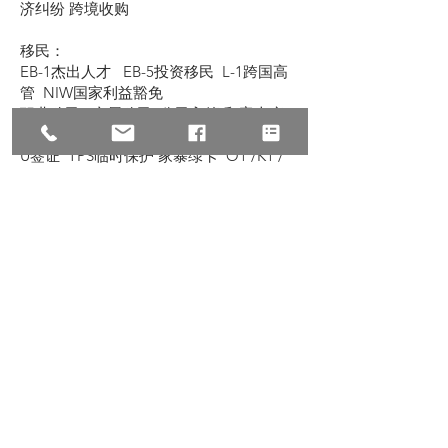
济纠纷 跨境收购
移民：
EB-1杰出人才 EB-5投资移民 L-1跨国高
管 NIW国家利益豁免
职业移民 亲属移民 公民入籍 翻案上庭 I-
601豁免 递解令
U签证 TPS临时保护 家暴绿卡 O1 /K1 /
H1B
民事：
诉讼仲裁 经济纠纷 意外赔偿 医疗事故 劳
工纠纷 跨国离婚
赔偿：
车祸赔偿 医疗赔偿 工伤赔偿 意外伤害 建
筑伤害 滑倒跌伤
© 2022 All Rights Reserve, Law Offices of
Zhu & Associates
朱建丞律师事务所保留宣传资料的所有