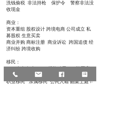
洗钱偷税 非法持枪 保护令 警察非法没
收现金
商业：
资本重组 股权设计 跨境电商 公司成立 私
募股权 生意买卖
商业并购 商标注册 商业诉讼 跨国追债 经
济纠纷 跨境收购
移民：
EB-1杰出人才 EB-5投资移民 L-1跨国高
管 NIW国家利益豁免
职业移民 亲属移民 公民入籍 翻案上庭 I-
601豁免 递解令
U签证 TPS临时保护 家暴绿卡 O1 /K1 /
H1B
民事：
诉讼仲裁 经济纠纷 意外赔偿 医疗事故 劳
工纠纷 跨国离婚