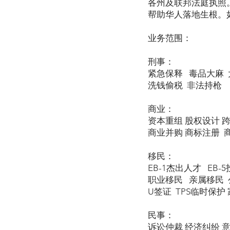
各州及联邦法庭执照
帮助华人落地生根。
业务范围：
刑事：
紧急保释 毒品大麻 
洗钱偷税 非法持枪
商业：
资本重组 股权设计 
商业并购 商标注册 
移民：
EB-1杰出人才 EB-
职业移民 亲属移民 公
U签证 TPS临时保护 家暴
民事：
诉讼仲裁 经济纠纷 