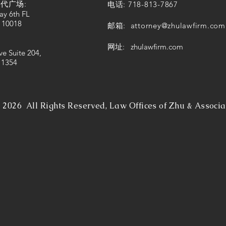
代广场:
电话: 718-813-7867
ay 6th FL
 10018
邮箱:
attorney@zhulawfirm.com
网址: zhulawfirm.com
ve Suite 204,
11354
©
2026 All Rights Reserved, Law Offices of Zhu & Associa