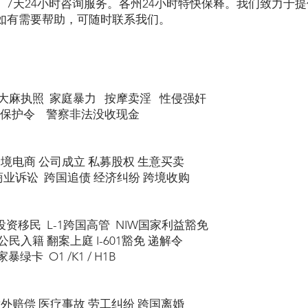
。7天24小时咨询服务。各州24小时特快保释。我们致力于
如有需要帮助，可随时联系我们。
大麻执照 家庭暴力 按摩卖淫 性侵强奸
 保护令 警察非法没收现金
跨境电商 公司成立 私募股权 生意买卖
商业诉讼 跨国追债 经济纠纷 跨境收购
5投资移民 L-1跨国高管 NIW国家利益豁免
民入籍 翻案上庭 I-601豁免 递解令
绿卡 O1 /K1 / H1B
意外赔偿 医疗事故 劳工纠纷 跨国离婚