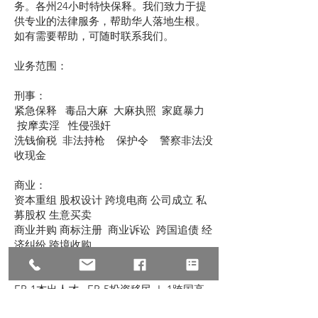
务。各州24小时特快保释。我们致力于提
供专业的法律服务，帮助华人落地生根。
如有需要帮助，可随时联系我们。
业务范围：
刑事：
紧急保释 毒品大麻 大麻执照 家庭暴力
按摩卖淫 性侵强奸
洗钱偷税 非法持枪 保护令 警察非法没
收现金
商业：
资本重组 股权设计 跨境电商 公司成立 私
募股权 生意买卖
商业并购 商标注册 商业诉讼 跨国追债 经
济纠纷 跨境收购
移民：
EB-1杰出人才 EB-5投资移民 L-1跨国高
管 NIW国家利益豁免