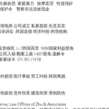
大麻执照 家庭暴力 按摩卖淫 性侵强奸
 保护令 警察非法没收现金
跨境电商 公司成立 私募股权 生意买卖
商业诉讼 跨国追债 经济纠纷 跨境收购
5投资移民 L-1跨国高管 NIW国家利益豁免
民入籍 翻案上庭 I-601豁免 递解令
绿卡 O1 /K1 / H1B
意外赔偿 医疗事故 劳工纠纷 跨国离婚
工伤赔偿 意外伤害 建筑伤害 滑倒跌伤
erve, Law Offices of Zhu & Associates