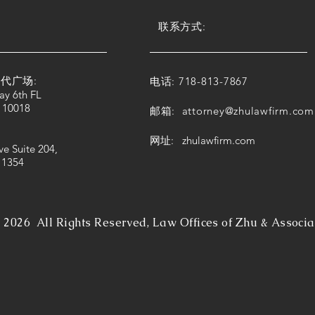
联系方式:
代广场:
电话: 718-813-7867
ay 6th FL
 10018
邮箱:
attorney@zhulawfirm.com
网址: zhulawfirm.com
ve Suite 204,
11354
©
2026 All Rights Reserved, Law Offices of Zhu & Associa