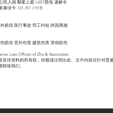
民入籍 翻案上庭 I-601豁免 递解令
绿卡 O1 /K1 / H1B
意外赔偿 医疗事故 劳工纠纷 跨国离婚
工伤赔偿 意外伤害 建筑伤害 滑倒跌伤
erve, Law Offices of Zhu & Associates
留宣传资料的所有权，转载请注明出处。文中内容仅针对普
请联络我们。