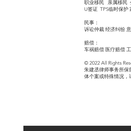
职业移民 亲属移民 公
U签证 TPS临时保护 家暴
民事：
诉讼仲裁 经济纠纷 
赔偿：
车祸赔偿 医疗赔偿 
© 2022 All Rights Res
朱建丞律师事务所保
体个案或特殊情况，