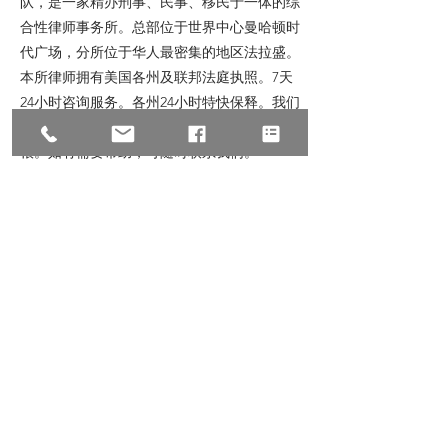
队，是一家精办刑事、民事、移民于一体的综
合性律师事务所。总部位于世界中心曼哈顿时
代广场，分所位于华人最密集的地区法拉盛。
本所律师拥有美国各州及联邦法庭执照。7天
24小时咨询服务。各州24小时特快保释。我们
致力于提供专业的法律服务，帮助华人落地生
根。如有需要帮助，可随时联系我们。
业务范围：
赔偿：车祸赔偿 医疗赔偿 工伤赔偿 意外伤害
建筑伤害 滑倒跌伤
刑事：紧急保释 毒品大麻 按摩卖淫 偷窃抢劫
酒驾车祸 信用卡诈骗
民事：商业诈骗 诉讼仲裁 经济纠纷 租房纠纷
跨国离婚 破产减债