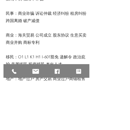
民事：商业诈骗 诉讼仲裁 经济纠纷 租房纠纷
跨国离婚 破产减债
商业：海关贸易 公司成立 股东协议 生意买卖
商业并购 商标专利
移民：O1 L1 K1 H1 I-601豁免 递解令 政治庇
护 亲属移民 投资移民 杰出人才
地产：地产过户 房产交易 商业过户商铺租售
商铺买卖 商业贷款 房东房客纠纷
© 2023 All Rights Reserve, Law Offices of
Zhu & Associates
朱建丞律师事务所保留宣传资料的所有权，转
载请注明出处。文中内容仅针对普遍情况的讨