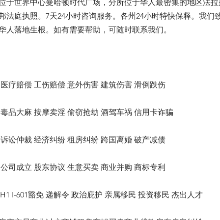
位于世界中心曼哈顿时代广场，分所位于华人最密集的地区法拉
邦法庭执照。7天24小时咨询服务。各州24小时特快保释。我们
华人落地生根。如有需要帮助，可随时联系我们。
医疗赔偿 工伤赔偿 意外伤害 建筑伤害 滑倒跌伤
毒品大麻 按摩卖淫 偷窃抢劫 酒驾车祸 信用卡诈骗
诉讼仲裁 经济纠纷 租房纠纷 跨国离婚 破产减债
公司成立 股东协议 生意买卖 商业并购 商标专利
1 H1 I-601豁免 递解令 政治庇护 亲属移民 投资移民 杰出人才