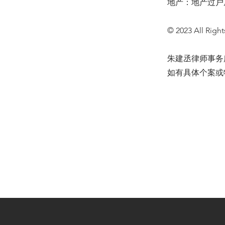
地产：地产过户
© 2023 All Right
朱建丞律师事务
如有具体个案或