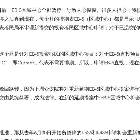
30日后，EB-5区域中心全部暂停，导致人心惶惶。很多人担心：
停之后直到现在，每个月的排期表EB-5（区域中心）都是显示“U
ble，代表移民局不审理新提交的投资移民区域中心申请；对于已递交
个只是针对EB-5投资移民的区域中心项目；对于EB-5(直投项
C”，即Current，代表不需要排期。所以，申请EB-5直投，现
峰回路转，因为下周众议院将对重新延期EB-5区域中心提案进
由总统签署，成为法律。在新的延期提案中:EB-5区域中心将会延
准，那从去年6月30日开始所暂停的I-526和I-485申请将会重