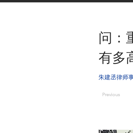
< Back
问：重
有多
朱建丞律师
Previous