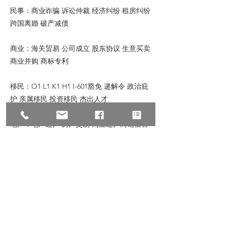
民事：商业诈骗 诉讼仲裁 经济纠纷 租房纠纷
跨国离婚 破产减债
商业：海关贸易 公司成立 股东协议 生意买卖
商业并购 商标专利
移民：O1 L1 K1 H1 I-601豁免 递解令 政治庇
护 亲属移民 投资移民 杰出人才
地产：地产过户 房产交易 商业过户商铺租售
商铺买卖 商业贷款 房东房客纠纷
© 2023 All Rights Reserve, Law Offices of
Zhu & Associates
朱建丞律师事务所保留宣传资料的所有权，转
载请注明出处。文中内容仅针对普遍情况的讨
论，如有具体个案或特殊情况，请联络我们。