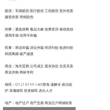
赔偿：车祸赔偿 医疗赔偿 工伤赔偿 意外伤害
建筑伤害 滑倒跌伤
刑事：紧急保释 毒品大麻 按摩卖淫 偷窃抢劫
酒驾车祸 信用卡诈骗
民事：商业诈骗 诉讼仲裁 经济纠纷 租房纠纷
跨国离婚 破产减债
商业：海关贸易 公司成立 股东协议 生意买卖
商业并购 商标专利
移民：O1 L1 K1 H1 I-601豁免 递解令 政治庇
护 亲属移民 投资移民 杰出人才
地产：地产过户 房产交易 商业过户商铺租售
商铺买卖 商业贷款 房东房客纠纷