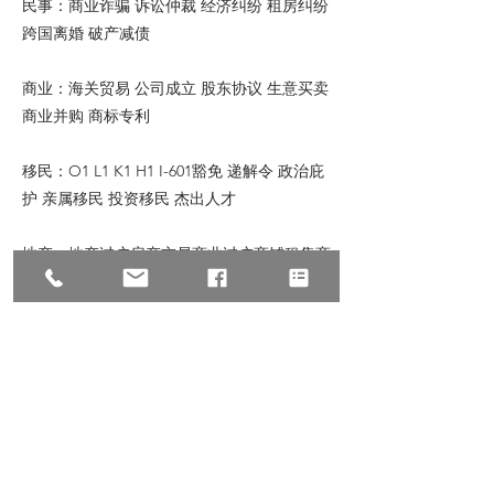
民事：商业诈骗 诉讼仲裁 经济纠纷 租房纠纷
跨国离婚 破产减债
商业：海关贸易 公司成立 股东协议 生意买卖
商业并购 商标专利
移民：O1 L1 K1 H1 I-601豁免 递解令 政治庇
护 亲属移民 投资移民 杰出人才
地产：地产过户房产交易商业过户商铺租售商
铺买卖商业贷款房东房客纠纷
© 2023 All Rights Reserve, Law Offices of
Zhu & Associates
朱建丞律师事务所保留宣传资料的所有权，转