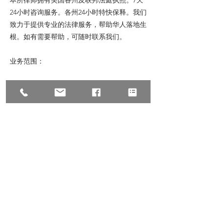
本所律师拥有美国各州及联邦法庭执照。7天
24小时咨询服务。各州24小时特快保释。我们
致力于提供专业的法律服务，帮助华人落地生
根。如有需要帮助，可随时联系我们。
业务范围：
赔偿：车祸赔偿 医疗赔偿 工伤赔偿 意外伤害
建筑伤害 滑倒跌伤
刑事：紧急保释 毒品大麻 按摩卖淫 偷窃抢劫
酒驾车祸 信用卡诈骗
民事：商业诈骗 诉讼仲裁 经济纠纷 租房纠纷
跨国离婚 破产减债
商业：海关贸易 公司成立 股东协议 生意买卖
商业并购 商标专利