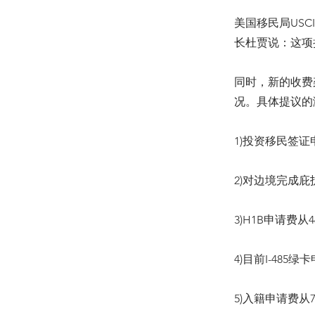
美国移民局US
长杜贾说：这项
同时，新的收费
况。具体提议的
1)投资移民签证
2)对边境完成
3)H1B申请费从
4)目前I-485
5)入籍申请费从7