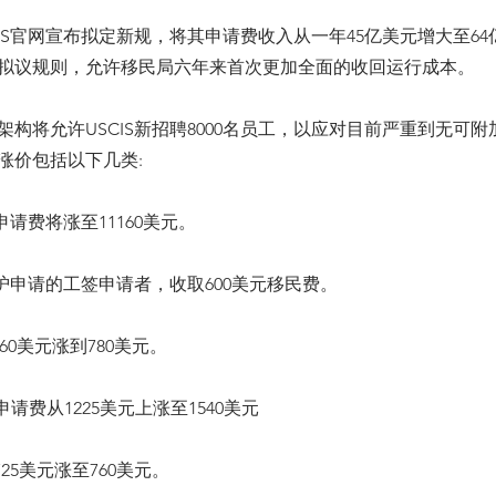
CIS官网宣布拟定新规，将其申请费收入从一年45亿美元增大至6
拟议规则，允许移民局六年来首次更加全面的收回运行成本。
架构将允许USCIS新招聘8000名员工，以应对目前严重到无可
涨价包括以下几类:
申请费将涨至11160美元。
庇护申请的工签申请者，收取600美元移民费。
460美元涨到780美元。
绿卡申请费从1225美元上涨至1540美元
25美元涨至760美元。