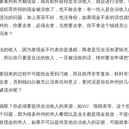
要看到有大额现金，就有权怀疑你是非法收入，就会进行没收。
或犯罪所得的现金被没收了，也不敢去拿；有一些人是合法收入
违法的问题，加上英语不好，也没身份，如果现金不多的话也就
对的，你要去拿，必须去拿，当然要去拿。你不拿这个钱就充公
回来？
法的收入，因为拿现金不代表你是逃税，两者是完全没有逻辑关
，所以你只要是合法的收入，一旦被没收的话，绝对要去申请把
拿回来的过程中可能也会受到刁难，而且程序非常复杂，耗时非
去拿，否则钱白白被充公没有任何意义，更何况是你在外州好几
诸流水呢？
钱呢？你必须要提供合法收入的来源，如W2、报税表等。这个
个问题，因为很多外州的华人餐馆以及业主都是现金发放，不提
收现金的华人，如果不可以提供其他合法收入的证据，可能就拿