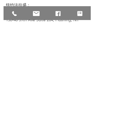
纽约法拉盛：
136-40 39th Ave Suite 204, Flushing, NY
11354
公司邮箱：
attorney@zhulawfirm.com
公司网站：
www.zhulawfirm.com
事务所介绍:
美国朱建丞国际律师事务所拥有专业律师团
队，是一家精办刑事、民事、移民于一体的综
合性律师事务所。总部位于世界中心曼哈顿时