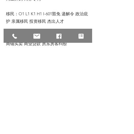
移民：O1 L1 K1 H1 I-601豁免 递解令 政治庇
护 亲属移民 投资移民 杰出人才
地产：地产过户 房产交易 商业过户商铺租售
商铺买卖 商业贷款 房东房客纠纷
© 2023 All Rights Reserve, Law Offices of
Zhu & Associates
朱建丞律师事务所保留宣传资料的所有权，转
载请注明出处。文中内容仅针对普遍情况的讨
论，如有具体个案或特殊情况，请联络我们。
Previous
Next