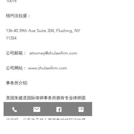
10018
纽约法拉盛：
136-40 39th Ave Suite 204, Flushing, NY
11354
公司邮箱：
attorney@zhulawfirm.com
公司网站：
www.zhulawfirm.com
事务所介绍:
美国朱建丞国际律师事务所拥有专业律师团
队，是一家精办刑事、民事、移民于一体的综
合性律师事务所。总部位于世界中心曼哈顿时
代广场，分所位于华人最密集的地区法拉盛。
本所律师拥有美国各州及联邦法庭执照。7天