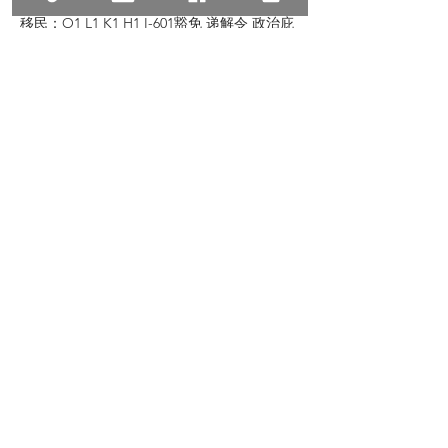
移民：O1 L1 K1 H1 I-601豁免 递解令 政治庇
护 亲属移民 投资移民 杰出人才
地产：地产过户 房产交易 商业过户商铺租售
商铺买卖 商业贷款 房东房客纠纷
© 2023 All Rights Reserve, Law Offices of
Zhu & Associates
朱建丞律师事务所保留宣传资料的所有权，转
载请注明出处。文中内容仅针对普遍情况的讨
论，如有具体个案或特殊情况，请联络我们。
Previous
Next