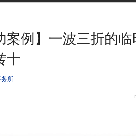
功案例】一波三折的临
转十
事务所