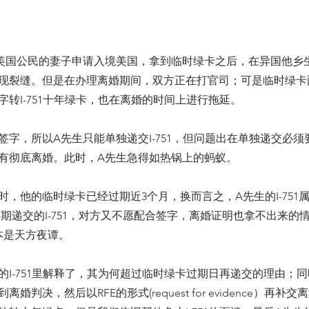
美国公民的妻子申请入境美国，拿到临时绿卡之后，在异国他乡
现裂缝。但是在办理离婚期间，双方正在打官司；可是临时绿卡
字转I-751十年绿卡，也在离婚的时间上进行拖延。
签字，所以A先生只能单独递交I-751，但问题出在单独递交必
有彻底离婚。此时，A先生急得如热锅上的蚂蚁。
，他的临时绿卡已经过期近3个月，换而言之，A先生的I-751属于
这类延期递交的I-751，对方又不愿配合签字，离婚证明也拿不出来的情
根本是天方夜谭。
的I-751里解释了，其为何超过临时绿卡过期日再递交的理由；
婚判决，然后以RFE的形式(request for evidence）再