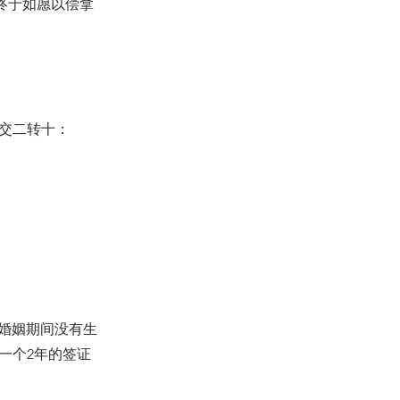
生终于如愿以偿拿
递交二转十：
婚姻期间没有生
一个2年的签证