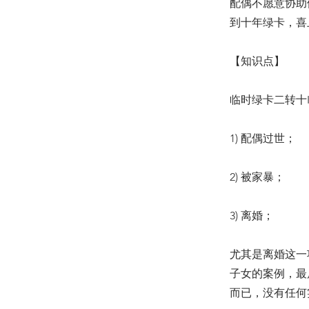
配偶不愿意协助
到十年绿卡，喜
【知识点】
临时绿卡二转十
1) 配偶过世；
2) 被家暴；
3) 离婚；
尤其是离婚这一
子女的案例，最
而已，没有任何