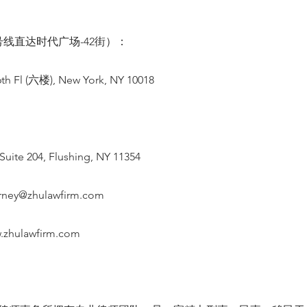
线直达时代广场-42街）：
th Fl (六楼), New York, NY 10018
Suite 204, Flushing, NY 11354
orney@zhulawfirm.com
.zhulawfirm.com