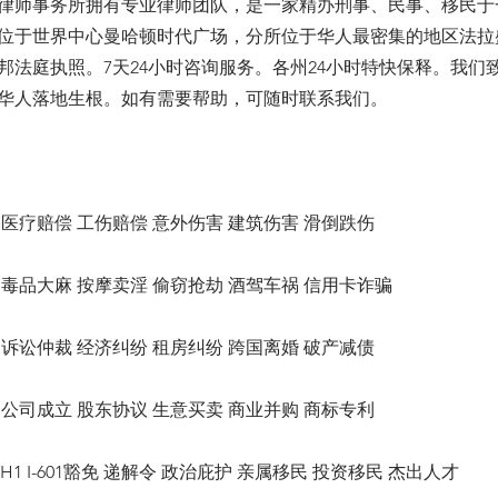
律师事务所拥有专业律师团队，是一家精办刑事、民事、移民于
位于世界中心曼哈顿时代广场，分所位于华人最密集的地区法拉
邦法庭执照。7天24小时咨询服务。各州24小时特快保释。我们
华人落地生根。如有需要帮助，可随时联系我们。
医疗赔偿 工伤赔偿 意外伤害 建筑伤害 滑倒跌伤
毒品大麻 按摩卖淫 偷窃抢劫 酒驾车祸 信用卡诈骗
诉讼仲裁 经济纠纷 租房纠纷 跨国离婚 破产减债
公司成立 股东协议 生意买卖 商业并购 商标专利
1 H1 I-601豁免 递解令 政治庇护 亲属移民 投资移民 杰出人才