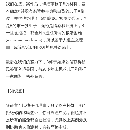
我们在接手案件后，详细审核了B的材料，基
本确定B并没有实际参与协助自己的儿子A偷
渡，并帮他办理了I-601豁免。实质要强调，A
是B的唯一独生子，无论是情感和经济上，B
一旦被拒绝，都会对A造成所谓的极端困难
(extreme hardships)，所以基于人道主义理
由，应该批准B的I-601豁免并给绿卡。
最后在我们的努力下，B终于如愿以偿获得移
民签证入境美国，与20多年未见的儿子和孙子
一家团聚，格外高兴。
【知识点】
签证官可以找任何理由，只要略有怀疑，都可
拒绝你的移民签证。你可办理豁免，但也并不
是所有的豁免都会被批准，尤其以上案例涉及
到协助他人偷渡时，会被严格审核。