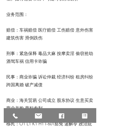
业务范围：
赔偿：车祸赔偿 医疗赔偿 工伤赔偿 意外伤害
建筑伤害 滑倒跌伤
刑事：紧急保释 毒品大麻 按摩卖淫 偷窃抢劫
酒驾车祸 信用卡诈骗
民事：商业诈骗 诉讼仲裁 经济纠纷 租房纠纷
跨国离婚 破产减债
商业：海关贸易 公司成立 股东协议 生意买卖
商业并购 商标专利
移民：O1 L1 K1 H1 I-601豁免 递解令 政治庇
护 亲属移民 投资移民 杰出人才