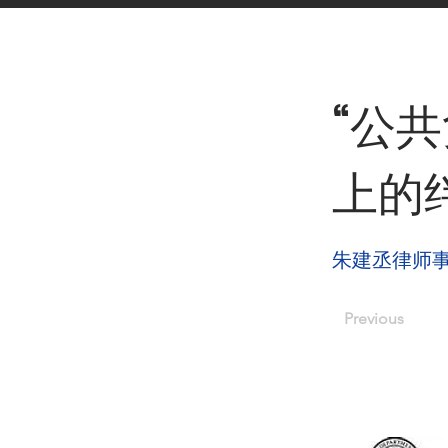
< Back
“公
上的
朱建丞律师
Previous