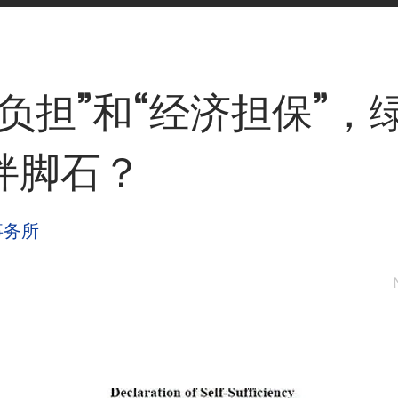
共负担”和“经济担保”，
绊脚石？
事务所