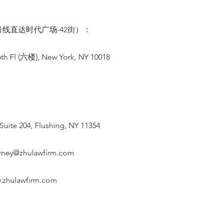
线直达时代广场-42街）：
th Fl (六楼), New York, NY 10018
Suite 204, Flushing, NY 11354
orney@zhulawfirm.com
.zhulawfirm.com