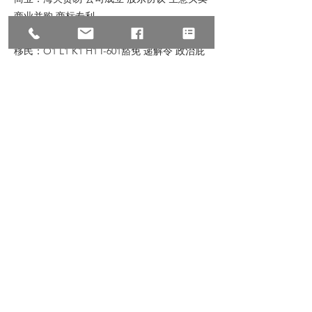
商业并购 商标专利
移民：O1 L1 K1 H1 I-601豁免 递解令 政治庇
护 亲属移民 投资移民 杰出人才
地产：地产过户房产交易商业过户商铺租售商
铺买卖商业贷款房东房客纠纷
© 2023 All Rights Reserve, Law Offices of
Zhu & Associates
朱建丞律师事务所保留宣传资料的所有权，转
载请注明出处。文中内容仅针对普遍情况的讨
论，如有具体个案或特殊情况，请联络我们。
Previous
Next