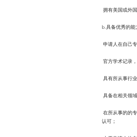
 拥有美国或
b.具备优秀的能力(
 申请人在自
 官方学术记
 具有所从事
 具备在相关
 在所从事的
认可；