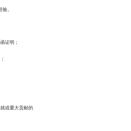
经验。
信函证明；
明；
成就或重大贡献的