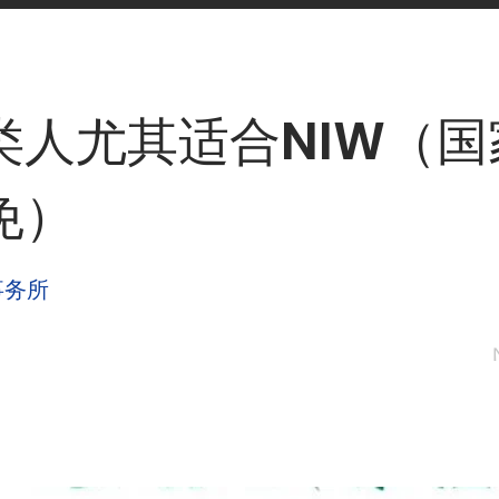
类人尤其适合NIW（国
免）
事务所