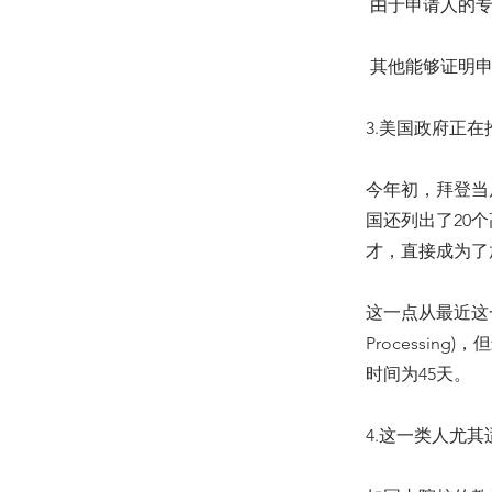
 由于申请人
 其他能够证
3.美国政府正在
今年初，拜登当
国还列出了20
才，直接成为了
这一点从最近这一
Processi
时间为45天。
4.这一类人尤其