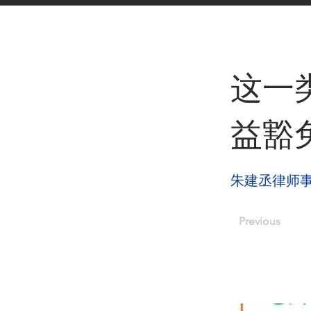
< Back
这一
益豁
朱建丞律师
Previous