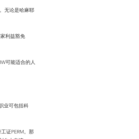
持。无论是哈麻耶
国家利益豁免
IW可能适合的人
请者的职业可包括科
工证PERM。那