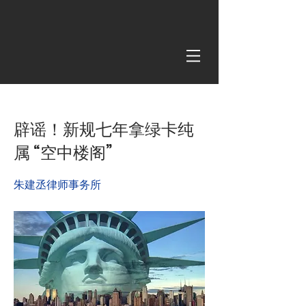
< Back
辟谣！新规七年拿绿卡纯
属 “空中楼阁”
朱建丞律师事务所