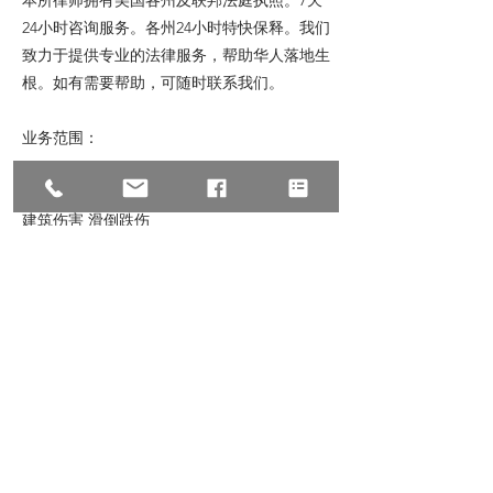
本所律师拥有美国各州及联邦法庭执照。7天
24小时咨询服务。各州24小时特快保释。我们
致力于提供专业的法律服务，帮助华人落地生
根。如有需要帮助，可随时联系我们。
业务范围：
赔偿：车祸赔偿 医疗赔偿 工伤赔偿 意外伤害
建筑伤害 滑倒跌伤
刑事：紧急保释 毒品大麻 按摩卖淫 偷窃抢劫
酒驾车祸 信用卡诈骗
民事：商业诈骗 诉讼仲裁 经济纠纷 租房纠纷
跨国离婚 破产减债
商业：海关贸易 公司成立 股东协议 生意买卖
商业并购 商标专利