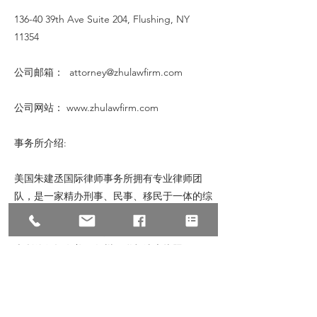
136-40 39th Ave Suite 204, Flushing, NY
11354
公司邮箱：
attorney@zhulawfirm.com
公司网站：
www.zhulawfirm.com
事务所介绍:
美国朱建丞国际律师事务所拥有专业律师团
队，是一家精办刑事、民事、移民于一体的综
合性律师事务所。总部位于世界中心曼哈顿时
代广场，分所位于华人最密集的地区法拉盛。
本所律师拥有美国各州及联邦法庭执照。7天
24小时咨询服务。各州24小时特快保释。我们
致力于提供专业的法律服务，帮助华人落地生
根。如有需要帮助，可随时联系我们。