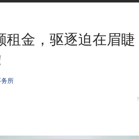
额租金，驱逐迫在眉睫
！
事务所