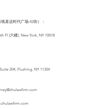
线直达时代广场-42街）：
th Fl (六楼), New York, NY 10018
Suite 204, Flushing, NY 11354
orney@zhulawfirm.com
.zhulawfirm.com