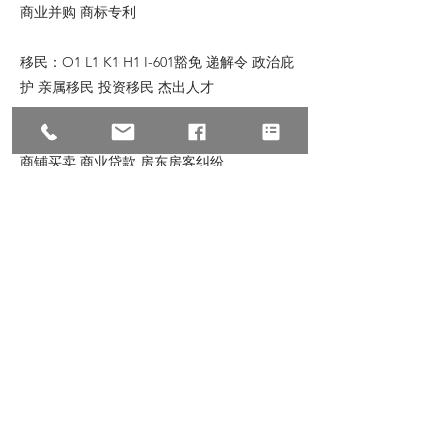
商业并购 商标专利
移民：O1 L1 K1 H1 I-601豁免 递解令 政治庇
护 亲属移民 投资移民 杰出人才
地产：地产过户 房产交易 商业过户商铺租售
商铺买卖 商业贷款 房东房客纠纷
© 2023 All Rights Reserve, Law Offices of
Zhu & Associates
朱建丞律师事务所保留宣传资料的所有权，转
载请注明出处。文中内容仅针对普遍情况的讨
论，如有具体个案或特殊情况，请联络我们。
Previous
Next