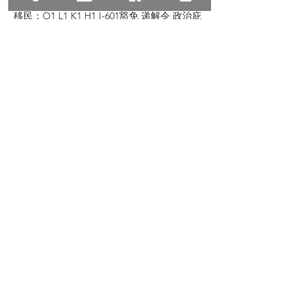
移民：O1 L1 K1 H1 I-601豁免 递解令 政治庇
护 亲属移民 投资移民 杰出人才
地产：地产过户 房产交易 商业过户商铺租售
商铺买卖 商业贷款 房东房客纠纷
© 2023 All Rights Reserve, Law Offices of
Zhu & Associates
朱建丞律师事务所保留宣传资料的所有权，转
载请注明出处。文中内容仅针对普遍情况的讨
论，如有具体个案或特殊情况，请联络我们。
Previous
Next