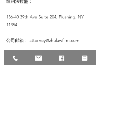
纽约法拉盛：
136-40 39th Ave Suite 204, Flushing, NY
11354
公司邮箱：
attorney@zhulawfirm.com
公司网站：
www.zhulawfirm.com
事务所介绍:
美国朱建丞国际律师事务所拥有专业律师团
队，是一家精办刑事、民事、移民于一体的综
合性律师事务所。总部位于世界中心曼哈顿时
代广场，分所位于华人最密集的地区法拉盛。
本所律师拥有美国各州及联邦法庭执照。7天
24小时咨询服务。各州24小时特快保释。我们
致力于提供专业的法律服务，帮助华人落地生