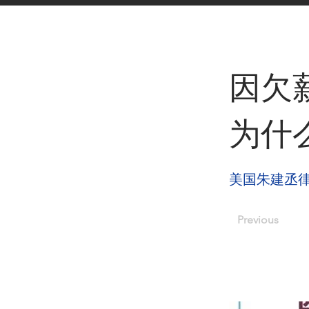
< Back
因欠
为什
美国朱建丞
Previous