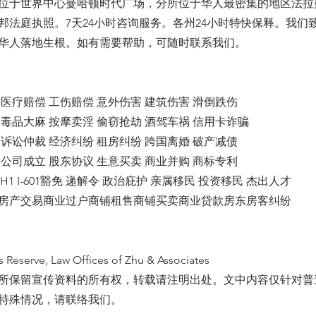
位于世界中心曼哈顿时代广场，分所位于华人最密集的地区法拉
邦法庭执照。7天24小时咨询服务。各州24小时特快保释。我们
华人落地生根。如有需要帮助，可随时联系我们。
医疗赔偿 工伤赔偿 意外伤害 建筑伤害 滑倒跌伤
毒品大麻 按摩卖淫 偷窃抢劫 酒驾车祸 信用卡诈骗
诉讼仲裁 经济纠纷 租房纠纷 跨国离婚 破产减债
公司成立 股东协议 生意买卖 商业并购 商标专利
1 H1 I-601豁免 递解令 政治庇护 亲属移民 投资移民 杰出人才
房产交易商业过户商铺租售商铺买卖商业贷款房东房客纠纷
s Reserve, Law Offices of Zhu & Associates
所保留宣传资料的所有权，转载请注明出处。文中内容仅针对普
特殊情况，请联络我们。