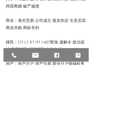
跨国离婚 破产减债
商业：海关贸易 公司成立 股东协议 生意买卖
商业并购 商标专利
移民：O1 L1 K1 H1 I-601豁免 递解令 政治庇
护 亲属移民 投资移民 杰出人才
地产：地产过户 房产交易 商业过户商铺租售
商铺买卖 商业贷款 房东房客纠纷
© 2023 All Rights Reserve, Law Offices of
Zhu & Associates
朱建丞律师事务所保留宣传资料的所有权，转
载请注明出处。文中内容仅针对普遍情况的讨
论，如有具体个案或特殊情况，请联络我们。