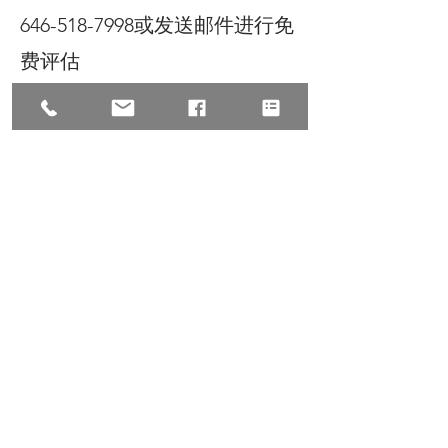
646-518-7998或发送邮件进行免
费评估
attorney@zhulawfirm.com
©2025 All Rights Reserve, Law
Offices of Zhu & Associates朱
建丞律师事务所保留宣传资料的
所有权，转载请注明出处。文中
内容仅针对普遍情况的讨论，如
有具体个案或特殊情况，请联络
我们
Next
Previous